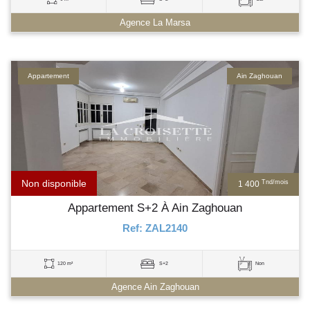
Agence La Marsa
Appartement
Ain Zaghouan
Non disponible
Tnd/mois
1 400
Appartement S+2 À Ain Zaghouan
Ref: ZAL2140
120 m²
S+2
Non
Agence Ain Zaghouan