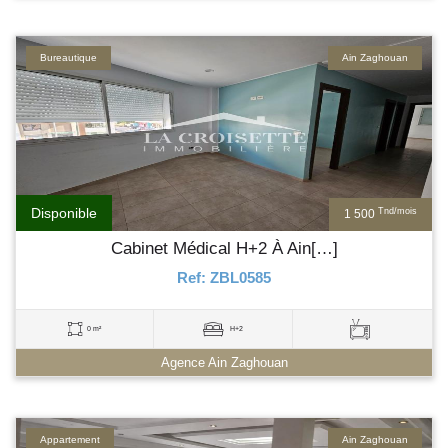
Bureautique
Ain Zaghouan
Disponible
Tnd/mois
1 500
Cabinet Médical H+2 À Ain[…]
Ref: ZBL0585
0 m²
H+2
Agence Ain Zaghouan
Appartement
Ain Zaghouan