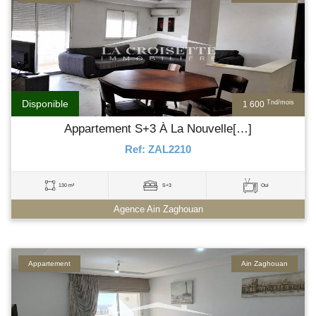
Disponible
Tnd/mois
1 600
Appartement S+3 À La Nouvelle[…]
Ref: ZAL2210
130 m²
S+3
Oui
Agence Ain Zaghouan
Appartement
Ain Zaghouan