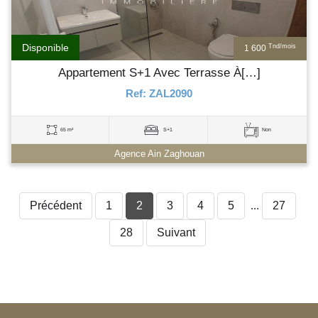
Disponible
Tnd/mois
1 600
Appartement S+1 Avec Terrasse À[…]
Ref: ZAL2090
65 m²
S+1
Non
Agence Ain Zaghouan
Précédent
1
2
3
4
5
...
27
28
Suivant