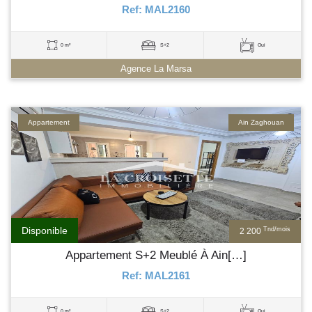
Ref: MAL2160
0 m²
S+2
Oui
Agence La Marsa
Appartement
Ain Zaghouan
Disponible
Tnd/mois
2 200
Appartement S+2 Meublé À Ain[…]
Ref: MAL2161
0 m²
S+2
Oui