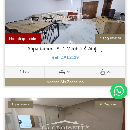
Non disponible
Tnd/mois
1 500
Appartement S+1 Meublé À Ain[…]
Ref: ZAL2129
0 m²
S+1
Oui
Agence Ain Zaghouan
Appartement
Ain Zaghouan