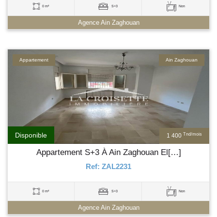
0 m²
S+3
Non
Agence Ain Zaghouan
Appartement
Ain Zaghouan
Disponible
Tnd/mois
1 400
Appartement S+3 À Ain Zaghouan El[…]
Ref: ZAL2231
0 m²
S+3
Non
Agence Ain Zaghouan