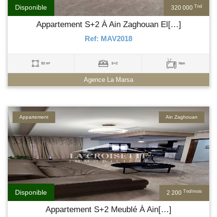
Disponible
Tnd
320 000
Appartement S+2 À Ain Zaghouan El[…]
Ref: MAV2018
92 m²
S+2
Non
Agence La Marsa
Appartement
Ain Zaghouan
Disponible
Tnd/mois
2 200
Appartement S+2 Meublé À Ain[…]