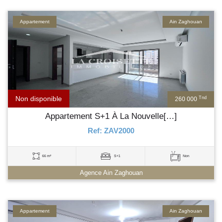
Appartement
Ain Zaghouan
Non disponible
Tnd
260 000
Appartement S+1 À La Nouvelle[…]
Ref: ZAV2000
66 m²
S+1
Non
Agence Ain Zaghouan
Appartement
Ain Zaghouan