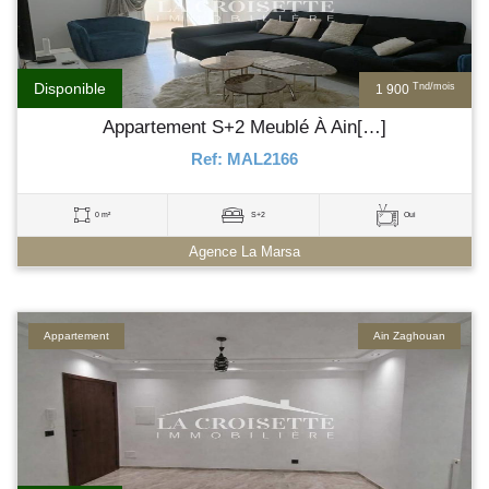
Disponible
Tnd/mois
1 900
Appartement S+2 Meublé À Ain[…]
Ref: MAL2166
0 m²
S+2
Oui
Agence La Marsa
Appartement
Ain Zaghouan