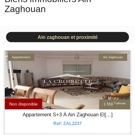
Zaghouan
Ain zaghouan et proximité
Appartement
Ain Zaghouan
Non disponible
Tnd/mois
1 550
Appartement S+3 À Ain Zaghouan El[…]
Ref: ZAL2237