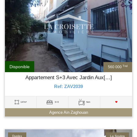
Disponible
Tnd
560 000
Appartement S+3 Avec Jardin Aux[…]
Ref: ZAV2039
147m²
S+3
Non
Agence Ain Zaghouan
Duplex
La Soukra