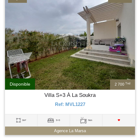
Disponible
Tnd
2 700
Villa S+3 À La Soukra
Ref: MVL1227
0m²
S+3
Non
Agence La Marsa