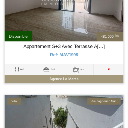
Disponible
Tnd
481 000
Appartement S+3 Avec Terrasse À[…]
Ref: MAV1998
0m²
S+3
Non
Agence La Marsa
Villa
Ain Zaghouan Sud