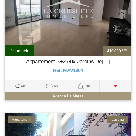
Disponible
Tnd
410 000
Appartement S+2 Aux Jardins De[…]
Ref: MAV1964
82m²
S+2
Non
Agence La Marsa
Appartement
L'aouina