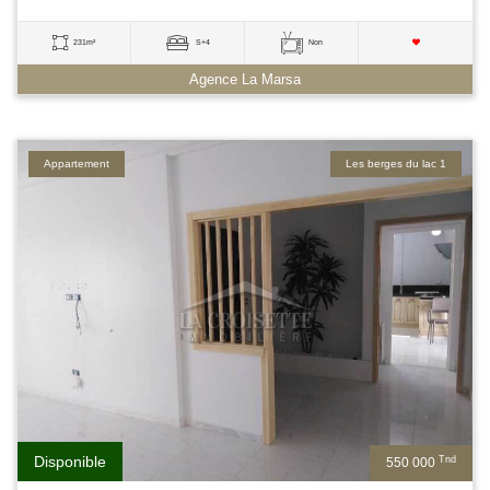
231m²
S+4
Non
Agence La Marsa
Appartement
Les berges du lac 1
Disponible
Tnd
550 000