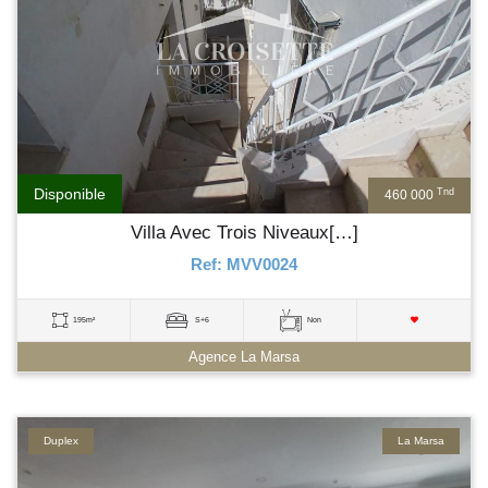
Disponible
Tnd
460 000
Villa Avec Trois Niveaux[…]
Ref: MVV0024
195m²
S+6
Non
Agence La Marsa
Duplex
La Marsa