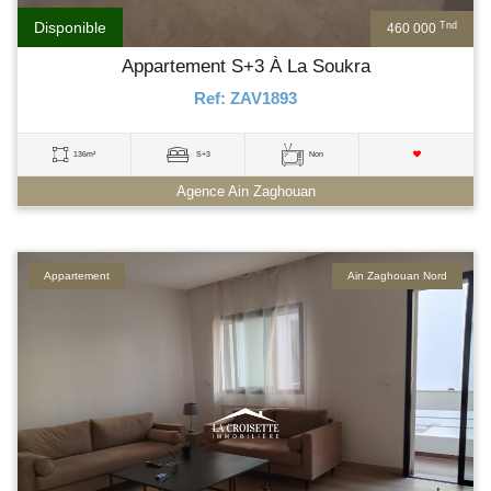
Disponible
Tnd
460 000
Appartement S+3 À La Soukra
Ref: ZAV1893
136m²
S+3
Non
Agence Ain Zaghouan
Appartement
Ain Zaghouan Nord