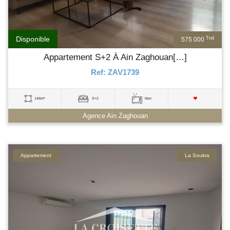
Disponible
Tnd
575 000
Appartement S+2 À Ain Zaghouan[…]
Ref: ZAV1739
146m²
S+2
Non
Agence Ain Zaghouan
Appartement
La Soukra