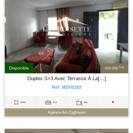
Disponible
Tnd
450 000
Duplex S+3 Avec Terrasse À La[…]
Ref: MDV0162
140m²
S+2
Non
Agence Ain Zaghouan