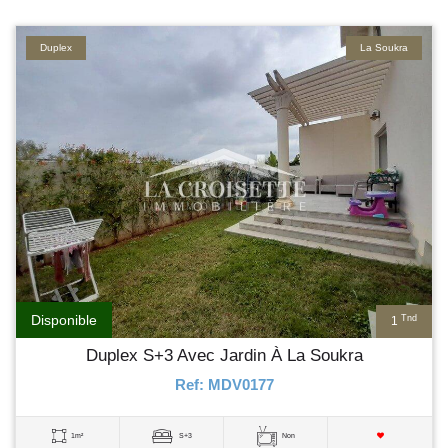
Duplex
La Soukra
Disponible
Tnd
1
Duplex S+3 Avec Jardin À La Soukra
Ref: MDV0177
1m²
S+3
Non