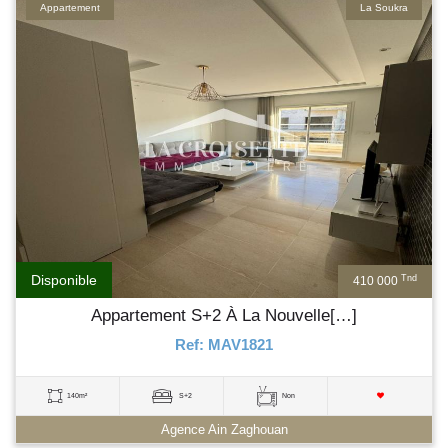
Appartement
La Soukra
Disponible
Tnd
410 000
Appartement S+2 À La Nouvelle[…]
Ref: MAV1821
140m²
S+2
Non
Agence Ain Zaghouan