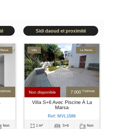
té
Sidi daoud et proximité
 Marsa
Villa
La Marsa
nd/mois
Tnd/mois
7 000
Non disponible
a
Villa S+6 Avec Piscine À La
Marsa
Ref: MVL1586
Non
1 m²
S+6
Non