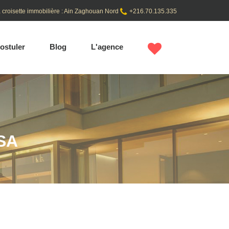
 croisette immobilière : Ain Zaghouan Nord
+216.70.135.335
ostuler
Blog
L'agence
SA