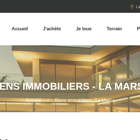
La
Accueil
J'achète
Je loue
Terrain
P
IENS IMMOBILIERS - LA MAR
Accueil
Biens immobiliers - La Marsa