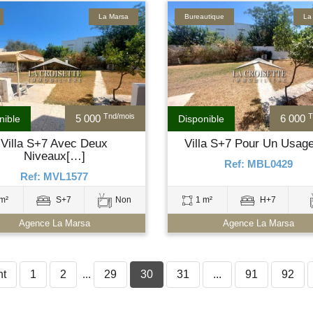
La Marsa
Bureautique
La
Tnd/mois
T
5 000
6 000
nible
Disponible
Villa S+7 Avec Deux
Villa S+7 Pour Un Usag
Niveaux[…]
Ref: MBL0429
Ref: MVL1577
m²
S+7
Non
1 m²
H+7
Agence La Marsa
Agence La Marsa
nt
1
2
...
29
30
31
...
91
92