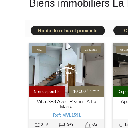
Biens immobiliers La
Route du relais et proximité
C
Villa
La Marsa
Appar
Tnd/mois
10 000
Non disponible
Dispo
Villa S+3 Avec Piscine À La
Ap
Marsa
Ref: MVL1591
0 m²
S+3
Oui
1 