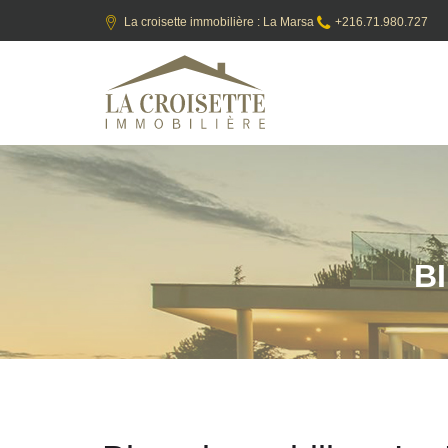
La croisette immobilière : La Marsa
+216.71.980.727
B