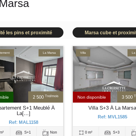
 Marsa
ité les pins et proximité
Marsa cube et proximi
tement
La Marsa
Villa
La
Tnd/mois
T
2 500
3 500
nible
Non disponible
partement S+1 Meublé À
Villa S+3 À La Mars
La[…]
Ref: MVL1585
Ref: MAL1158
m²
S+1
Non
0 m²
S+3