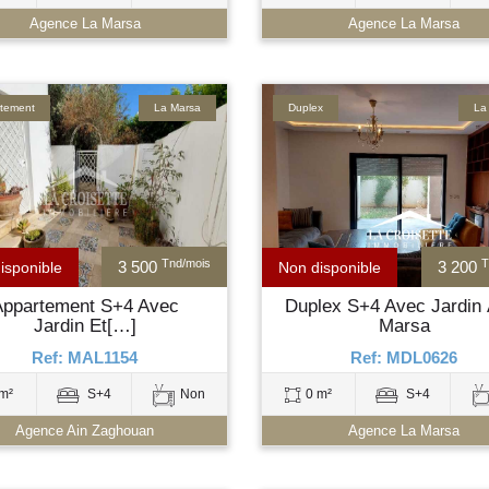
Agence La Marsa
Agence La Marsa
tement
La Marsa
Duplex
La
Tnd/mois
T
3 500
3 200
isponible
Non disponible
Appartement S+4 Avec
Duplex S+4 Avec Jardin 
Jardin Et[…]
Marsa
Ref: MAL1154
Ref: MDL0626
m²
S+4
Non
0 m²
S+4
Agence Ain Zaghouan
Agence La Marsa