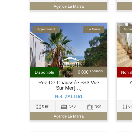
Agence La Marsa
Appartement
La Marsa
Appar
Tnd/mois
6 000
Disponible
Non d
Rez-De-Chaussée S+3 Vue
Sur Mer[…]
Ref: ZAL1151
0 m²
S+3
Non
0 
Agence La Marsa