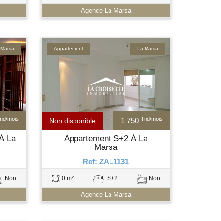
Agence La Marsa
 Marsa
Appartement
La Marsa
nd/mois
Tnd/mois
1 750
Non disponible
À La
Appartement S+2 À La
Marsa
Ref: ZAL1131
Non
0 m²
S+2
Non
Agence La Marsa