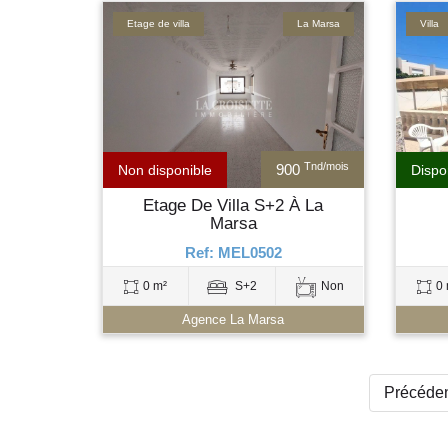
Etage de villa
La Marsa
Villa
Tnd/mois
900
Non disponible
Dispo
Etage De Villa S+2 À La
Marsa
Ref: MEL0502
0 m²
S+2
Non
0 
Agence La Marsa
Précéde