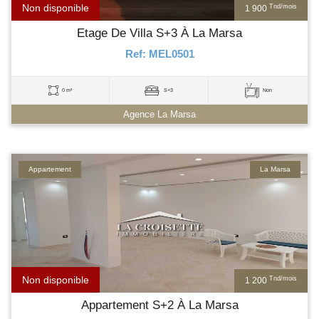
Non disponible
Tnd/mois
1 900
Etage De Villa S+3 À La Marsa
Ref: MEL0501
0 m²
S+3
Non
Agence La Marsa
Appartement
La Marsa
Non disponible
Tnd/mois
1 200
Appartement S+2 À La Marsa