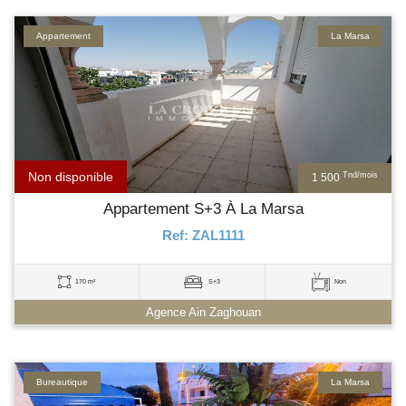
Appartement
La Marsa
Non disponible
Tnd/mois
1 500
Appartement S+3 À La Marsa
Ref: ZAL1111
170 m²
S+3
Non
Agence Ain Zaghouan
Bureautique
La Marsa