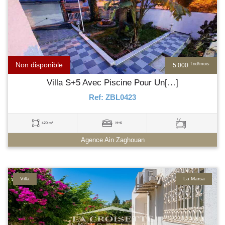
Non disponible
Tnd/mois
5 000
Villa S+5 Avec Piscine Pour Un[…]
Ref: ZBL0423
420 m²
H+6
Agence Ain Zaghouan
Villa
La Marsa