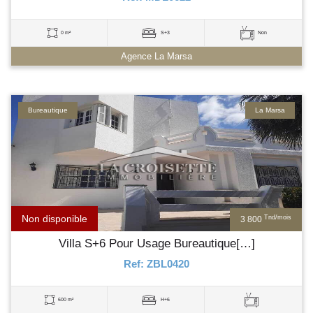
0 m²
S+3
Non
Agence La Marsa
Bureautique
La Marsa
Non disponible
Tnd/mois
3 800
Villa S+6 Pour Usage Bureautique[…]
Ref: ZBL0420
600 m²
H+6