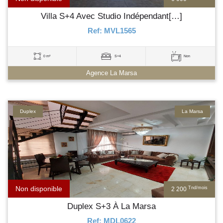
Villa S+4 Avec Studio Indépendant[…]
Ref: MVL1565
0 m²
S+4
Non
Agence La Marsa
Duplex
La Marsa
Non disponible
Tnd/mois
2 200
Duplex S+3 À La Marsa
Ref: MDL0622