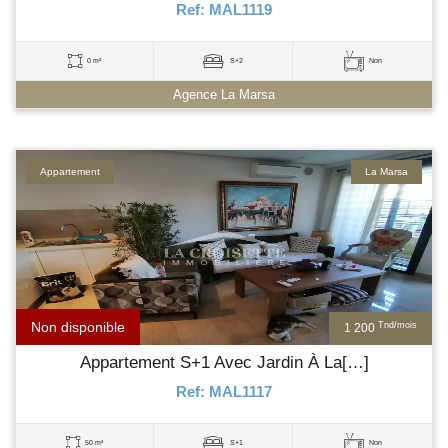
Ref: MAL1119
0 m²
S+2
Non
Agence La Marsa
Appartement
La Marsa
Non disponible
Tnd/mois
1 200
Appartement S+1 Avec Jardin À La[…]
Ref: MAL1117
50 m²
S+1
Non