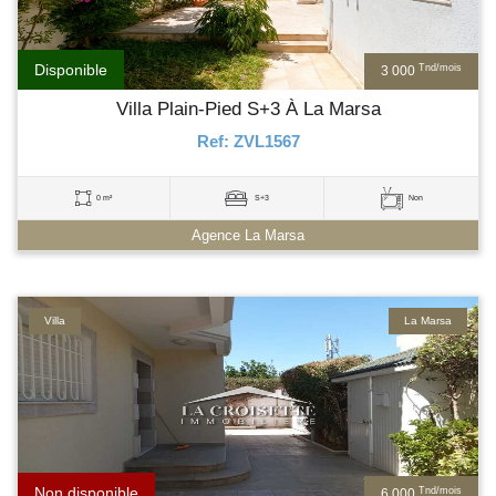
Disponible
Tnd/mois
3 000
Villa Plain-Pied S+3 À La Marsa
Ref: ZVL1567
0 m²
S+3
Non
Agence La Marsa
Villa
La Marsa
Non disponible
Tnd/mois
6 000