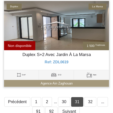
Duplex
La Marsa
Non disponible
Tnd/mois
1 500
Duplex S+2 Avec Jardin À La Marsa
Ref: ZDL0619
0 m²
S+2
Non
Agence Ain Zaghouan
Précédent
1
2
...
30
31
32
...
91
92
Suivant